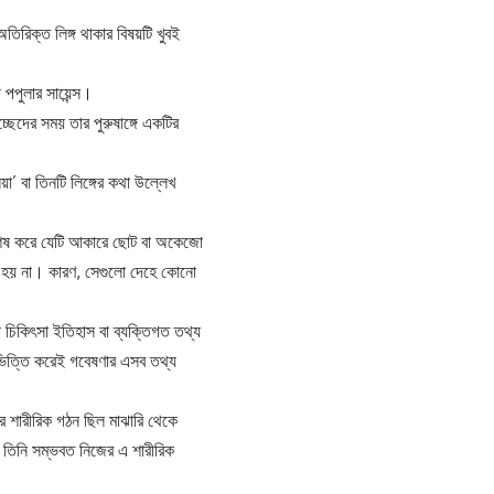
িরিক্ত লিঙ্গ থাকার বিষয়টি খুবই
 পপুলার সায়েন্স।
্ছেদের সময় তার পুরুষাঙ্গে একটির
া’ বা তিনটি লিঙ্গের কথা উল্লেখ
 বিশেষ করে যেটি আকারে ছোট বা অকেজো
য়া হয় না। কারণ, সেগুলো দেহে কোনো
 চিকিৎসা ইতিহাস বা ব্যক্তিগত তথ্য
র ভিত্তি করেই গবেষণার এসব তথ্য
ার শারীরিক গঠন ছিল মাঝারি থেকে
। তিনি সম্ভবত নিজের এ শারীরিক