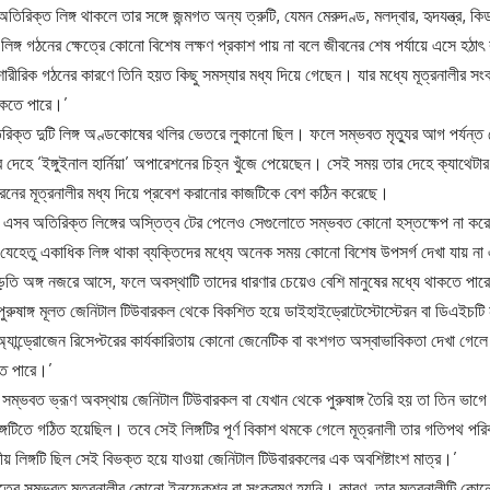
তিরিক্ত লিঙ্গ থাকলে তার সঙ্গে জন্মগত অন্য ত্রুটি, যেমন মেরুদণ্ড, মলদ্বার, হৃদযন্ত্র, ক
িঙ্গ গঠনের ক্ষেত্রে কোনো বিশেষ লক্ষণ প্রকাশ পায় না বলে জীবনের শেষ পর্যায়ে এসে হ
ারীরিক গঠনের কারণে তিনি হয়ত কিছু সমস্যার মধ্য দিয়ে গেছেন। যার মধ্যে মূত্রনালীর সংক
কতে পারে।’
িক্ত দুটি লিঙ্গ অণ্ডকোষের থলির ভেতরে লুকানো ছিল। ফলে সম্ভবত মৃত্যুর আগ পর্যন
 দেহে ‘ইঙ্গুইনাল হার্নিয়া’ অপারেশনের চিহ্ন খুঁজে পেয়েছেন। সেই সময় তার দেহে ক্যাথেট
ধরনের মূত্রনালীর মধ্য দিয়ে প্রবেশ করানোর কাজটিকে বেশ কঠিন করেছে।
 এসব অতিরিক্ত লিঙ্গের অস্তিত্ব টের পেলেও সেগুলোতে সম্ভবত কোনো হস্তক্ষেপ না 
েহেতু একাধিক লিঙ্গ থাকা ব্যক্তিদের মধ্যে অনেক সময় কোনো বিশেষ উপসর্গ দেখা যায় না এ
াড়তি অঙ্গ নজরে আসে, ফলে অবস্থাটি তাদের ধারণার চেয়েও বেশি মানুষের মধ্যে থাকতে পার
রুষাঙ্গ মূলত জেনিটাল টিউবারকল থেকে বিকশিত হয়ে ডাইহাইড্রোটেস্টোস্টেরন বা ডিএইচটি না
্যান্ড্রোজেন রিসেপ্টরের কার্যকারিতায় কোনো জেনেটিক বা বংশগত অস্বাভাবিকতা দেখা গেলে 
টতে পারে।’
রে সম্ভবত ভ্রূণ অবস্থায় জেনিটাল টিউবারকল বা যেখান থেকে পুরুষাঙ্গ তৈরি হয় তা তিন ভাগ
লিঙ্গটিতে গঠিত হয়েছিল। তবে সেই লিঙ্গটির পূর্ণ বিকাশ থমকে গেলে মূত্রনালী তার গতিপথ পরিব
য় লিঙ্গটি ছিল সেই বিভক্ত হয়ে যাওয়া জেনিটাল টিউবারকলের এক অবশিষ্টাংশ মাত্র।’
েত্রে সম্ভবত মূত্রনালীর কোনো ইনফেকশন বা সংক্রমণ হয়নি। কারণ, তার মূত্রনালীটি কোনো ‘