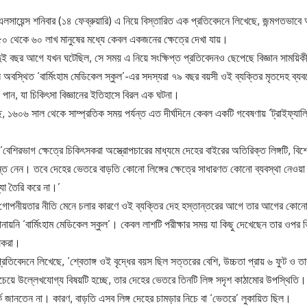
সায়েন্স শনিবার (১৪ ফেব্রুয়ারি) এ নিয়ে বিস্তারিত এক প্রতিবেদনে লিখেছে, জন্মগতভাবে অত
 ৫০ থেকে ৬০ লাখ মানুষের মধ্যে কেবল একজনের ক্ষেত্রে দেখা যায়।
দুই বছর আগে যখন ঘটেছিল, সে সময় এ নিয়ে সংক্ষিপ্ত প্রতিবেদনও ছেপেছে বিজ্ঞান সাময়িকী
নে অবস্থিত ‘বার্মিংহাম মেডিকেল স্কুল’-এর সদস্যরা ৭৯ বছর বয়সী ওই ব্যক্তির মৃতদেহ ব্যবচ
জে পান, যা চিকিৎসা বিজ্ঞানের ইতিহাসে বিরল এক ঘটনা।
 ১৬০৬ সাল থেকে সাম্প্রতিক সময় পর্যন্ত এত দীর্ঘদিনে কেবল একটি গবেষণায় ‘ট্রাইফ্যালিয়
বেশিরভাগ ক্ষেত্রে চিকিৎসকরা অস্ত্রোপচারের মাধ্যমে দেহের বাইরের অতিরিক্ত লিঙ্গটি,
ন্ত নেন। তবে দেহের ভেতরে বাড়তি কোনো লিঙ্গের ক্ষেত্রে সাধারণত কোনো ব্যবস্থা নেও
্যা তৈরি করে না।’
ীয় গোপনীয়তার নীতি মেনে চলার কারণে ওই ব্যক্তির দেহ হস্তান্তরের আগে তার আগের কোনো
জানায়নি ‘বার্মিংহাম মেডিকেল স্কুল’। কেবল লাশটি পরীক্ষার সময় যা কিছু দেখেছেন তার ওপ
ষকরা।
রতিবেদনে লিখেছে, ‘শ্বেতাঙ্গ ওই বৃদ্ধের বয়স ছিল সত্তরের বেশি, উচ্চতা প্রায় ৬ ফুট ও ত
চেয়ে উল্লেখযোগ্য বিষয়টি হচ্ছে, তার দেহের ভেতরে তিনটি লিঙ্গ সদৃশ কাঠামোর উপস্থিতি
কে জানতেন না। কারণ, বাড়তি এসব লিঙ্গ দেহের চামড়ার নিচে বা ‘ভেতরে’ লুকায়িত ছিল।