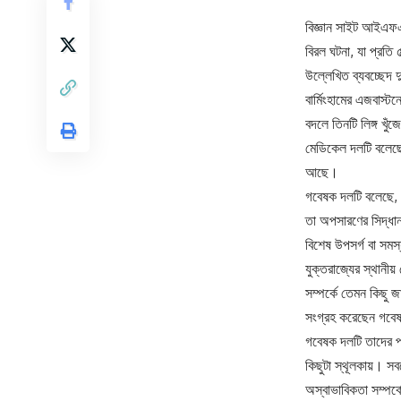
বিজ্ঞান সাইট আইএফএল
বিরল ঘটনা, যা প্রতি
উল্লেখিত ব্যবচ্ছেদ 
বার্মিংহামের এজবাস্ট
বদলে তিনটি লিঙ্গ খুঁ
মেডিকেল দলটি বলেছে,
আছে।
গবেষক দলটি বলেছে, ‘
তা অপসারণের সিদ্ধা
বিশেষ উপসর্গ বা সমস
যুক্তরাজ্যের স্থান
সম্পর্কে তেমন কিছু 
সংগ্রহ করেছেন গবে
গবেষক দলটি তাদের প্
কিছুটা স্থূলকায়। সব
অস্বাভাবিকতা সম্পর্