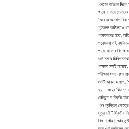
‘দেহের বাইরের দিকে অ
থাকে। তবে ভেতরের ল
‘তবে এ অস্বাভাবিক শ
প্রজনন জটিলতাও থা
গবেষকদের মতে, অতির
গবেষকরা ওই ব্যক্তির
পারে, যা তার বিশেষ 
ওই সময়ে চিকিৎসকরা
গবেষক দলটি বলেছে, য
পরীক্ষার সময় এসব ব
দলটি আরও বলেছে, ‘পু
হয়। দেহের বিভিন্ন অ
বৈচিত্র্য বা বিকৃতি ঘ
‘ওই ব্যক্তির ক্ষেত্
মূত্রনালীটি দ্বিতীয় 
বিকাশ পায়। আর তৃতী
তবে ওই ব্যক্তির ক্ষ