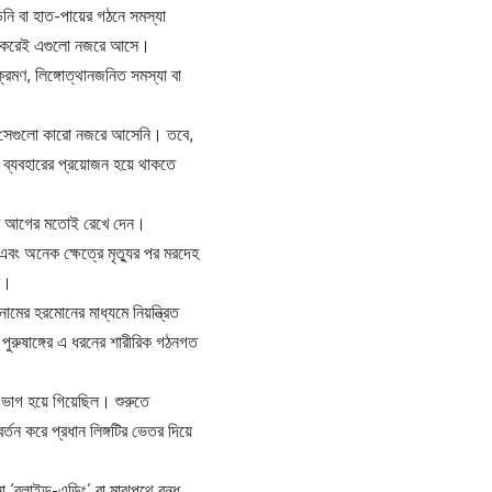
িডনি বা হাত-পায়ের গঠনে সমস্যা
ঠাৎ করেই এগুলো নজরে আসে।
্রমণ, লিঙ্গোত্থানজনিত সমস্যা বা
্ত সেগুলো কারো নজরে আসেনি। তবে,
ার ব্যবহারের প্রয়োজন হয়ে থাকতে
করে আগের মতোই রেখে দেন।
বং অনেক ক্ষেত্রে মৃত্যুর পর মরদেহ
ে।
মের হরমোনের মাধ্যমে নিয়ন্ত্রিত
পুরুষাঙ্গের এ ধরনের শারীরিক গঠনগত
ে ভাগ হয়ে গিয়েছিল। শুরুতে
র্তন করে প্রধান লিঙ্গটির ভেতর দিয়ে
ব্লাইন্ড-এন্ডিং’ বা মাঝপথে বন্ধ