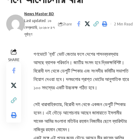
News Master BD
Last updated: ১৬
Share
2 Min Read
ফেব্রুয়ারি, ২০২৬ ৮:৫৭
পূর্বাহ্ণ
গণভোটে ‘হ্যাঁ’ ভোট জেতার ফলে দেশের শাসনব্যবস্থায়
SHARE
আসছে ব্যাপক পরিবর্তন। জাতীয় সংসদ হবে দ্বিকক্ষবিশিষ্ট।
বিরোধী দল থেকে ডেপুটি স্পিকার এবং সংসদীয় কমিটির সভাপতি
নিয়োগ দেওয়া হবে। দলগুলোর প্রাপ্ত ভোটের আনুপাতিক হারে
১০০ সদস্যের একটি উচ্চকক্ষ গঠিত হবে।
সেই ধারাবাহিকতায়, বিরোধী দল থেকে একজন ডেপুটি স্পিকার
হবেন। এই দৌড়ে আলোচনায় আছেন জামায়াতে ইসলামীর
সাবেক আমির মওলানা মতিউর রহমান নিজামীর ছেলে ব্যারিস্টার
নাজিবুর রহমান মোমেন।
একই সঙ্গে এই পদের জন্য দৌড়ে আছেন মীর কাসেম আলির